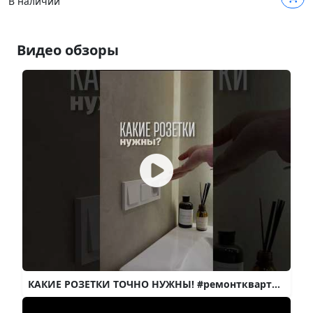
В наличии
Видео обзоры
КАКИЕ РОЗЕТКИ ТОЧНО НУЖНЫ! #ремонтквартир #дизайнинтерьера #ремонтсвоимируками #флиппинг #интерьер