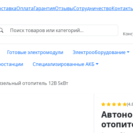
оставка
Оплата
Гарантия
Отзывы
Сотрудничество
Контакт
Конс
Готовые электромодули
Электрооборудование
ростанции
Специализированные АКБ
зельный отопитель 12В 5кВт
(4.
Автон
отопит