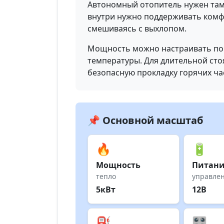
Автономный отопитель нужен там,
внутри нужно поддерживать комфо
смешиваясь с выхлопом.
Мощность можно настраивать по 
температуры. Для длительной сто
безопасную прокладку горячих ча
📌 Основной масштаб
🔥
🔋
Мощность
Питан
тепло
управле
5кВт
12В
⛽
🎛️