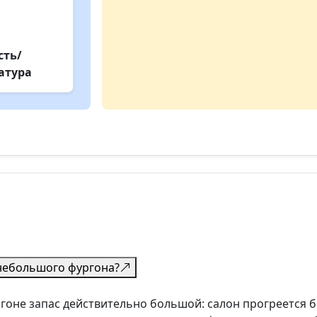
ть/
атура
 небольшого фургона?
оне запас действительно большой: салон прогреется б