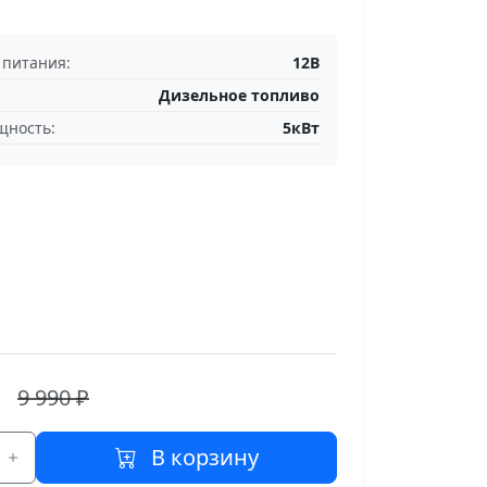
питания:
12В
Дизельное топливо
щность:
5кВт
9 990 ₽
В корзину