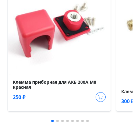
Клемма приборная для АКБ 200А М8
красная
Клемма 
250 ₽
300 ₽