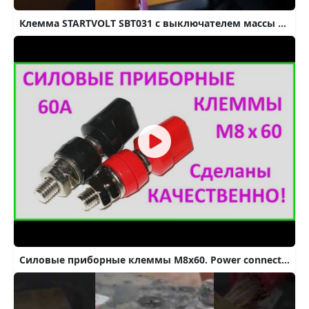
Клемма STARTVOLT SBT031 с выключателем массы и боковым выводом
Силовые приборные клеммы М8х60. Power connectors M8*60.