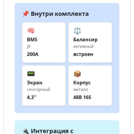
📌 Внутри комплекта
🧠
⚖️
BMS
Балансир
JK
активный
200А
встроен
📟
📦
Экран
Корпус
сенсорный
металл
4,3″
48В 16S
🔌 Интеграция с