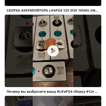
СБОРКА АККУМУЛЯТОРА LiFePO4 12V (EVE 105Ah) SMART BMS 100A common port
Почему вы выбросите вашу #LiFePO4 сборку #12v ровно через год. Как собрать хороший аккумулятор.