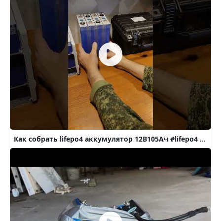
Как собрать lifepo4 аккумулятор 12В105Ач #lifepo4 #automobile #аккумулятор #12v #105ач #литий