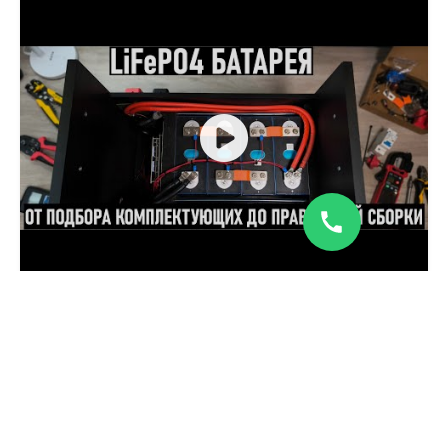
СБОРКА LiFePO4 АККУМУЛЯТОРА СВОИМИ РУКАМИ! EVE 304Ah + JK BMS B2A8S20P . 12В 3890ВтЧ ✔️