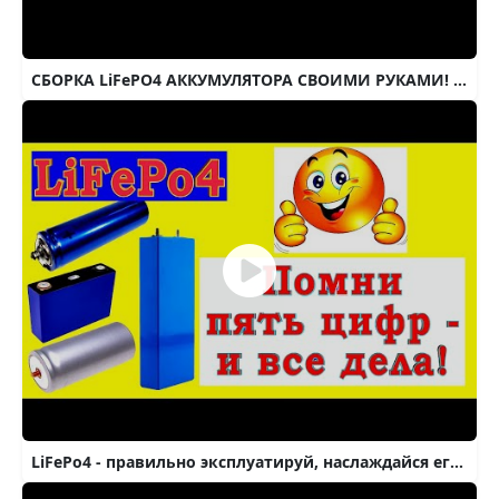
СБОРКА LiFePO4 АККУМУЛЯТОРА СВОИМИ РУКАМИ! EVE 304Ah + JK BMS B2A8S20P . 24В 7782ВтЧ! ПОДРОБНО✔️
LiFePo4 - правильно эксплуатируй, наслаждайся его работой годами!