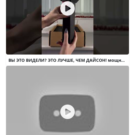
ВЫ ЭТО ВИДЕЛИ? ЭТО ЛУЧШЕ, ЧЕМ ДАЙСОН! мощный ТУРБОФЕН, портативная ВОЗДУХОДУВКА #распаковка #обзор