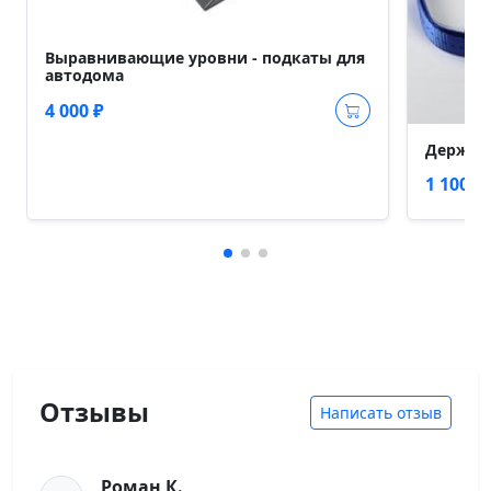
Выравнивающие уровни - подкаты для
автодома
4 000 ₽
Держате
1 100 ₽
Отзывы
Написать отзыв
Роман К.