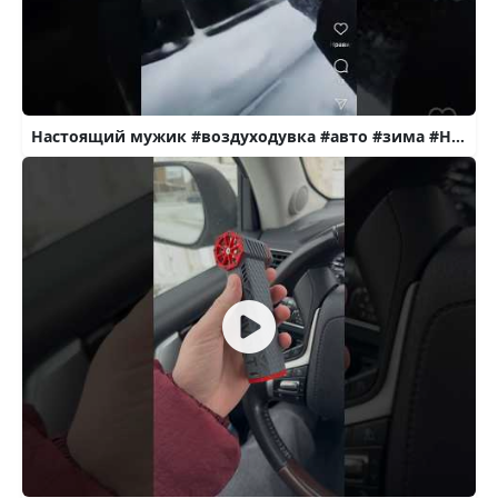
Настоящий мужик #воздуходувка #авто #зима #HANSON