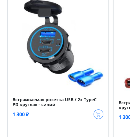
Встраиваемая розетка USB / 2x TypeC
Встраив
PD круглая - синий
круглая
1 300 ₽
1 300 ₽