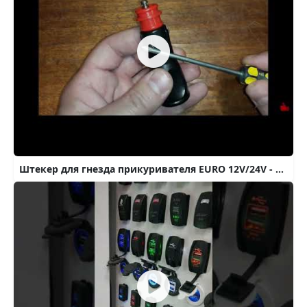
Штекер для гнезда прикуривателя EURO 12V/24V - MGM арт. MGM-AUTO