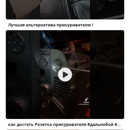
Лучшая альтернатива прикуривателю !
как достать Розетка прикуривателя #дальнобой #deutschland #прикуриватель #мерседес #актрос