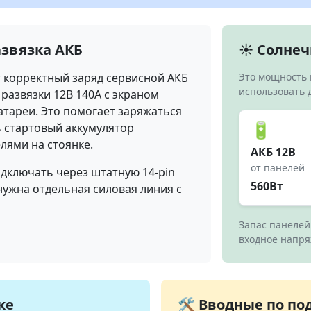
азвязка АКБ
☀️ Солне
 корректный заряд сервисной АКБ
Это мощность 
использовать 
 развязки 12В 140А с экраном
атареи. Это помогает заряжаться
🔋
ь стартовый аккумулятор
лями на стоянке.
АКБ 12В
от панелей
одключать через штатную 14-pin
560Вт
 нужна отдельная силовая линия с
Запас панелей
входное напря
ке
🛠️ Вводные по п