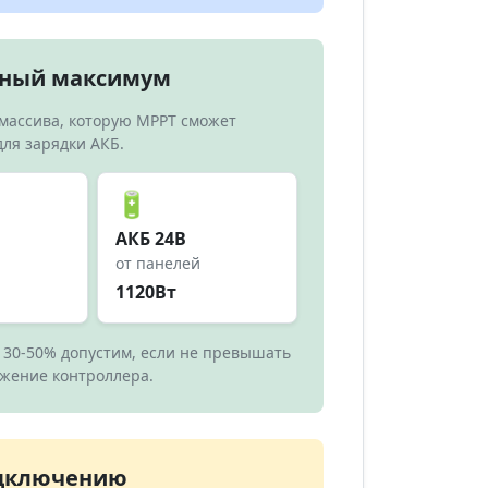
чный максимум
массива, которую MPPT сможет
для зарядки АКБ.
🔋
АКБ 24В
от панелей
1120Вт
 30-50% допустим, если не превышать
жение контроллера.
одключению