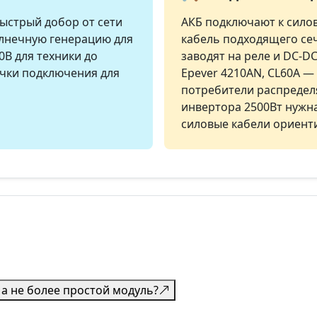
быстрый добор от сети
АКБ подключают к сило
солнечную генерацию для
кабель подходящего сеч
0В для техники до
заводят на реле и DC-D
очки подключения для
Epever 4210AN, CL60A — 
потребители распределя
инвертора 2500Вт нужн
силовые кабели ориент
 а не более простой модуль?