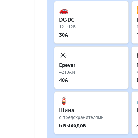
🚗
DC-DC
12→12В
30А
☀️
Epever
4210AN
40А
🧯
Шина
с предохранителями
6 выходов