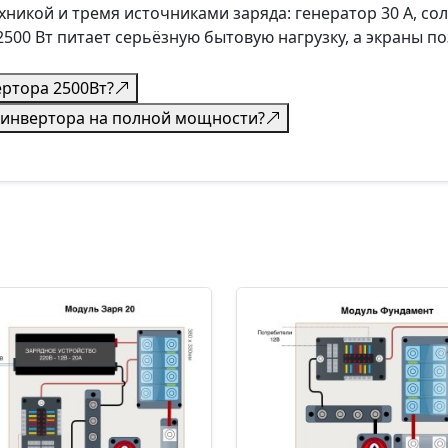
никой и тремя источниками заряда: генератор 30 А, со
2500 Вт питает серьёзную бытовую нагрузку, а экраны 
ртора 2500Вт?
 инвертора на полной мощности?