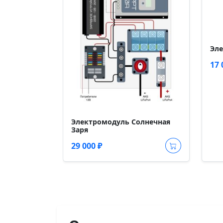
Эле
17 
Электромодуль Солнечная
Заря
29 000 ₽