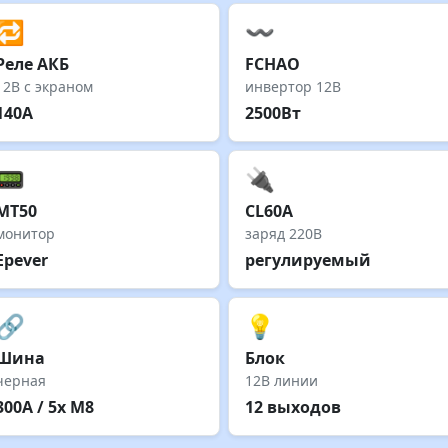
🔁
〰️
Реле АКБ
FCHAO
12В с экраном
инвертор 12В
140А
2500Вт
📟
🔌
MT50
CL60A
монитор
заряд 220В
Epever
регулируемый
🔗
💡
Шина
Блок
черная
12В линии
300А / 5x М8
12 выходов