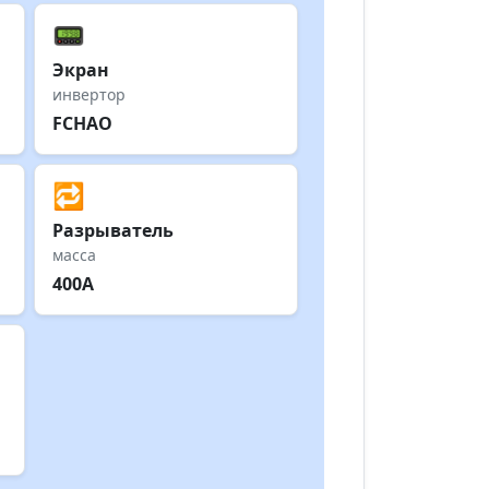
📟
Экран
инвертор
FCHAO
🔁
Разрыватель
масса
400А