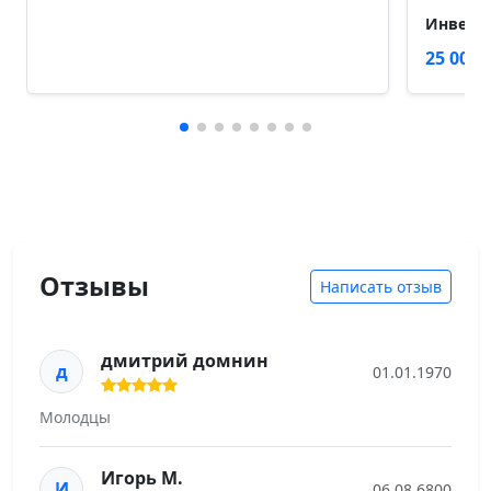
Инверто
25 000 
Отзывы
Написать отзыв
дмитрий домнин
д
01.01.1970
Молодцы
Игорь М.
И
06.08.6800