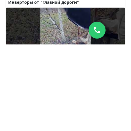
Инверторы от "Главной дороги"
автомобильный-инвертор 12V-220V способный запустить сварочный аппарат и варить от заведённого авто.