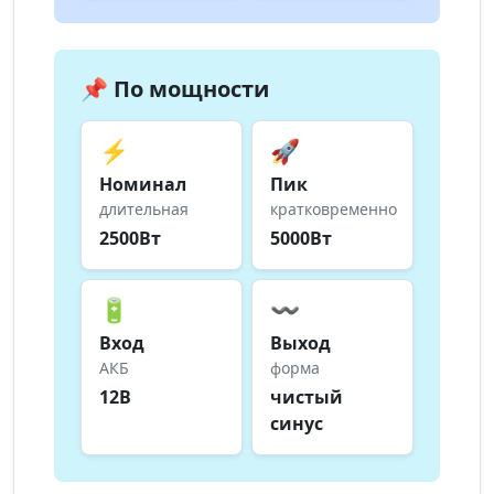
📌 По мощности
⚡
🚀
Номинал
Пик
длительная
кратковременно
2500Вт
5000Вт
🔋
〰️
Вход
Выход
АКБ
форма
12В
чистый
синус