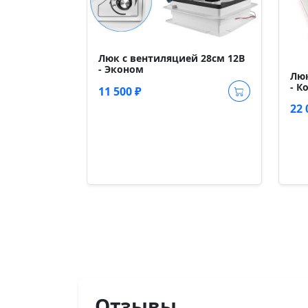
Люк с вентиляцией 28см 12В
- Эконом
Люк
- К
11 500 ₽
22 
Отзывы