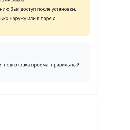
нию был доступ после установки.
лько наружу или в паре с
ная подготовка проема, правильный