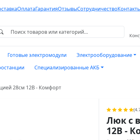
оставка
Оплата
Гарантия
Отзывы
Сотрудничество
Контакт
Конс
Готовые электромодули
Электрооборудование
ростанции
Специализированные АКБ
цией 28см 12В - Комфорт
(4.
Люк с 
12В - 