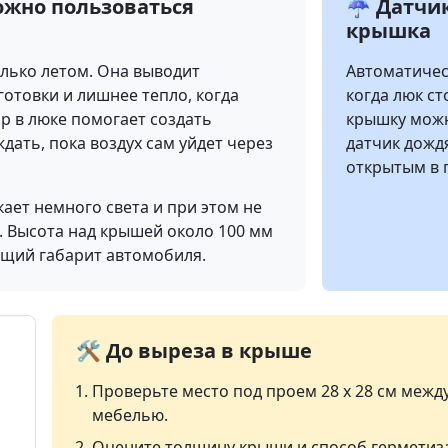
ожно пользоваться
☔ Датчик
крышка
олько летом. Она выводит
Автоматичес
готовки и лишнее тепло, когда
когда люк ст
р в люке помогает создать
крышку можн
дать, пока воздух сам уйдет через
датчик дожд
открытым в 
ает немного света и при этом не
. Высота над крышей около 100 мм
бщий габарит автомобиля.
🛠️ До выреза в крыше
Проверьте место под проем 28 х 28 см межд
мебелью.
Оцените толщину крыши и способ герметиз