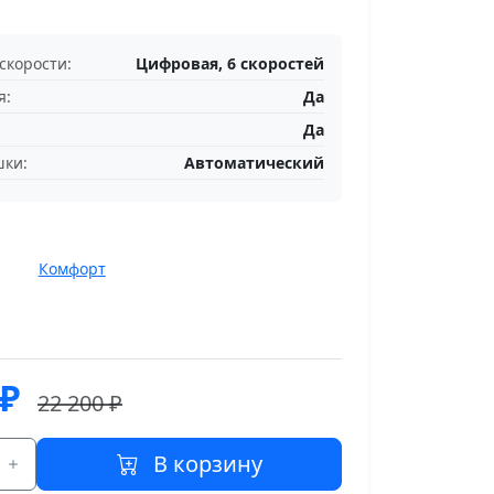
скорости:
Цифровая, 6 скоростей
я:
Да
Да
шки:
Автоматический
Комфорт
₽
22 200 ₽
В корзину