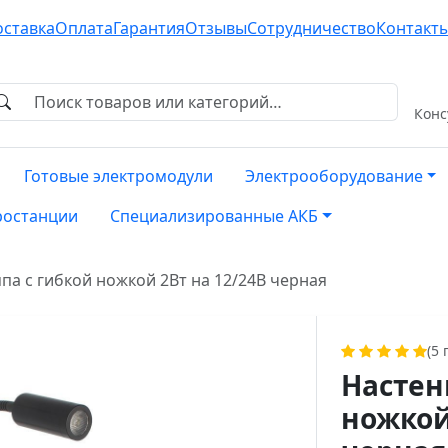
оставка
Оплата
Гарантия
Отзывы
Сотрудничество
Контакт
Конс
Готовые электромодули
Электрооборудование
ростанции
Специализированные АКБ
па с гибкой ножкой 2Вт на 12/24В черная
(5
Настен
ножкой