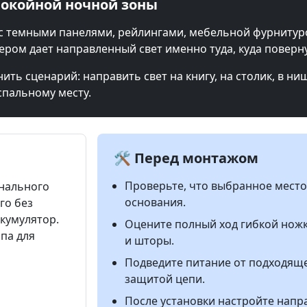
покойной ночной зоны
с темными панелями, рейлингами, мебельной фурнитурой
ером дает направленный свет именно туда, куда поверну
ть сценарий: направить свет на книгу, на столик, в ниш
спальному месту.
🛠️ Перед монтажом
Проверьте, что выбранное мест
онального
основания.
го без
кумулятор.
Оцените полный ход гибкой ножк
мпа для
и шторы.
Подведите питание от подходяще
защитой цепи.
После установки настройте напр