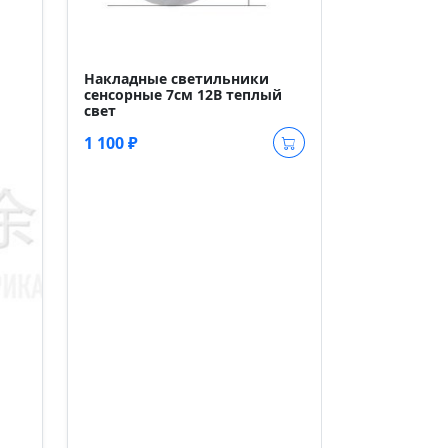
Накладные светильники
Накладные
сенсорные 7см 12В теплый
сенсорные 
свет
натуральны
1 100 ₽
1 100 ₽