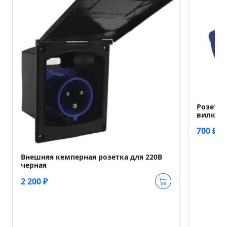
Розетка
вилке 2
700 ₽
Внешняя кемперная розетка для 220В
черная
2 200 ₽