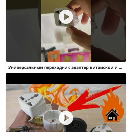
Универсальный переходник адаптер китайской и американской вилки розетки на евро вилку.Екб Вайнера 10