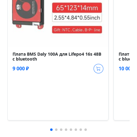
Плата BMS Daly 100A для Lifepo4 16s 48В
Плата BM
c bluetooth
c blueto
9 000 ₽
10 000 