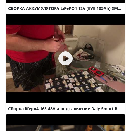
СБОРКА АККУМУЛЯТОРА LiFePO4 12V (EVE 105Ah) SMART BMS 100A common port
Сборка lifepo4 16S 48V и подключение Daly Smart BMS 16S 48V 100A#lifepo4#DALYSMARTBMS#сэс