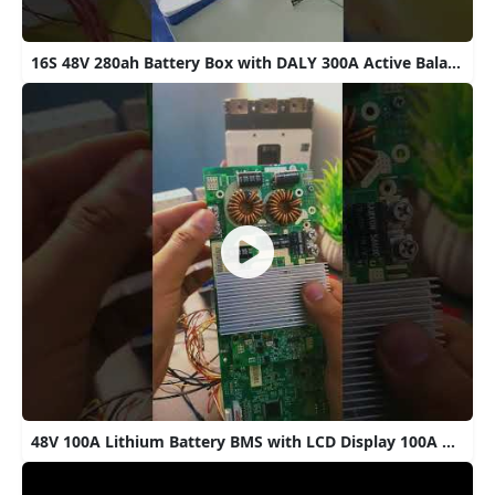
16S 48V 280ah Battery Box with DALY 300A Active Balanced BMS
48V 100A Lithium Battery BMS with LCD Display 100A Peak Discharge Current 16s BMS #BMS #lcddisplay #