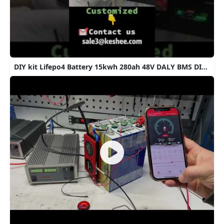
DIY kit Lifepo4 Battery 15kwh 280ah 48V DALY BMS DIY Kit#custom #battery #lithium