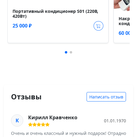
Портативный кондиционер S01 (220В,
420Вт)
Накрыш
кондици
25 000 ₽
60 000 
Отзывы
Написать отзыв
Кирилл Кравченко
К
01.01.1970
Очень и очень классный и нужный подарок! Отрадно