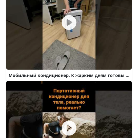
Мобильный кондиционер. К жарким дням готовы #тесамыеизбрянска #лайфхаки #питер