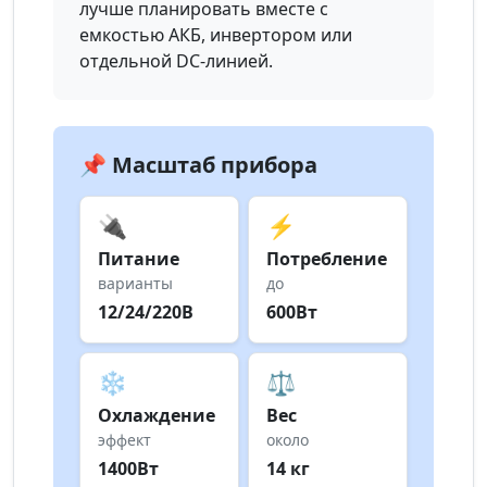
лучше планировать вместе с
емкостью АКБ, инвертором или
отдельной DC-линией.
📌 Масштаб прибора
🔌
⚡
Питание
Потребление
варианты
до
12/24/220В
600Вт
❄️
⚖️
Охлаждение
Вес
эффект
около
1400Вт
14 кг