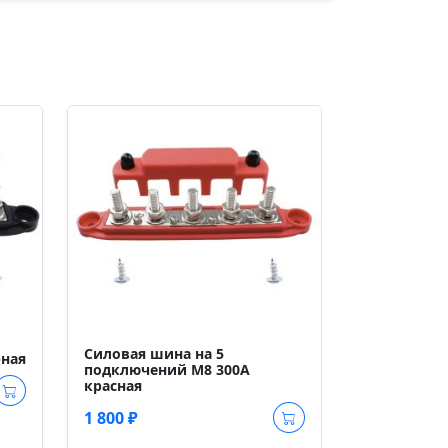
Силовая ши
подключени
Силовая шина на 5
рная
подключений М8 300А
1 500 ₽
красная
1 800 ₽