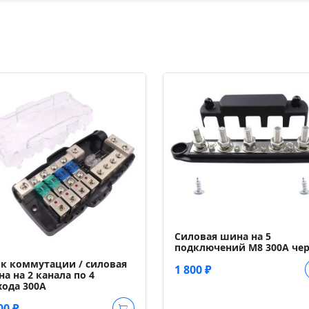
Силовая шина на 5
подключений М8 300А че
к коммутации / силовая
1 800 ₽
а на 2 канала по 4
ода 300А
00 ₽