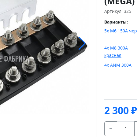
(MEGA)
Артикул: 325
Варианты:
5х М6 150А че
4х М8 300А
красная
4х ANM 300A
2 300
₽