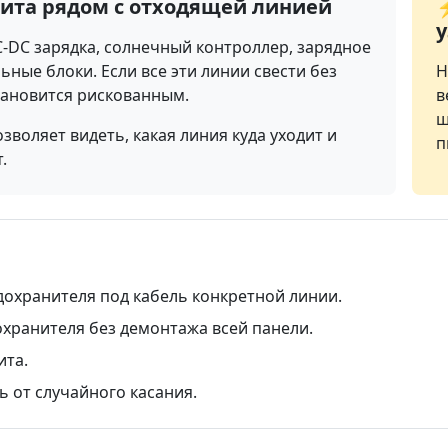
щита рядом с отходящей линией
C-DC зарядка, солнечный контроллер, зарядное
ьные блоки. Если все эти линии свести без
Н
тановится рискованным.
в
ш
воляет видеть, какая линия куда уходит и
п
.
охранителя под кабель конкретной линии.
охранителя без демонтажа всей панели.
ита.
 от случайного касания.