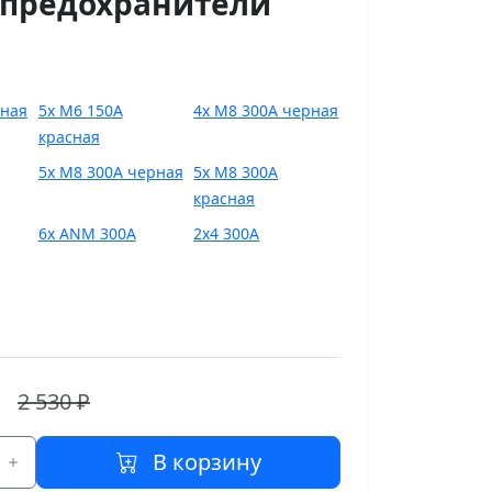
 предохранители
рная
5х М6 150А
4х М8 300А черная
красная
5х М8 300А черная
5х М8 300А
красная
6х ANM 300A
2х4 300А
2 530 ₽
В корзину