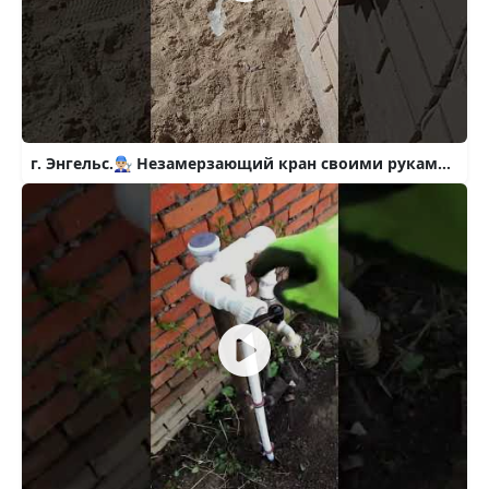
г. Энгельс.👨🏼‍🔧 Незамерзающий кран своими руками🔆👍