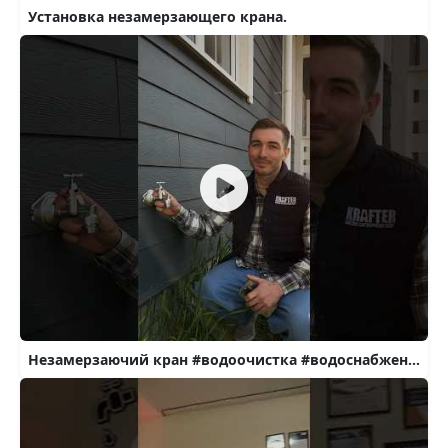
Установка незамерзающего крана.
Незамерзаючий кран #водоочистка #водоснабжение #котедж #котельная #отоплениедома #сантехника