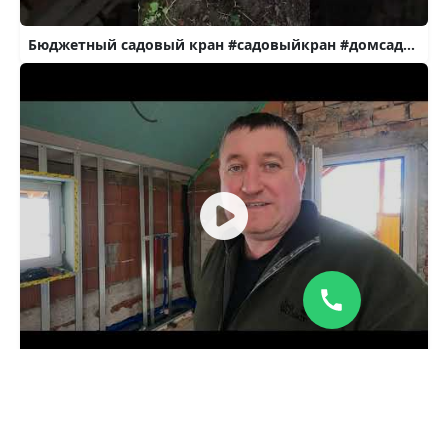
Бюджетный садовый кран #садовыйкран #домсадогород #водоснабжение
Уличный кран для воды. Какие бывают.