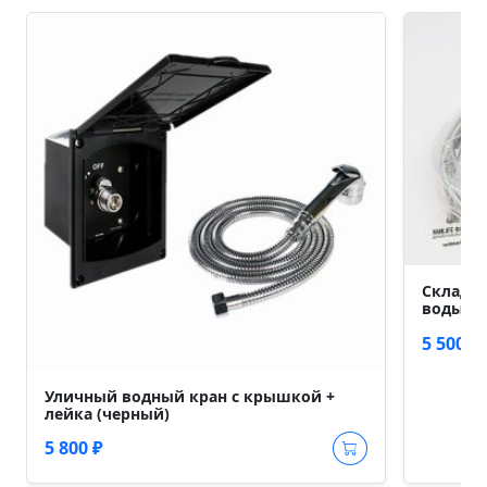
Складно
воды
5 500 ₽
Уличный водный кран с крышкой +
лейка (черный)
5 800 ₽