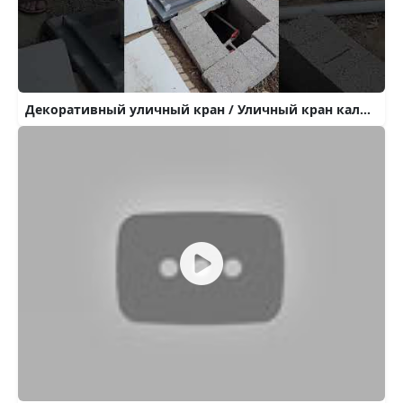
Декоративный уличный кран / Уличный кран калонка #таке #огород #сад #домисад #своимируками #кран