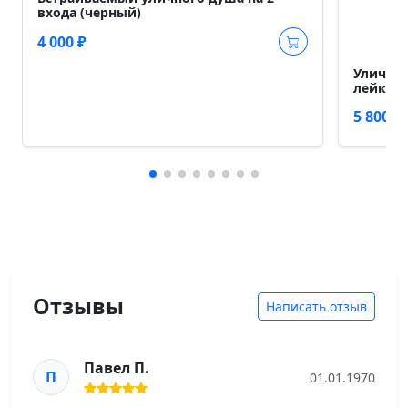
входа (черный)
4 000 ₽
Уличный
лейка (
5 800 ₽
Отзывы
Написать отзыв
Павел П.
П
01.01.1970