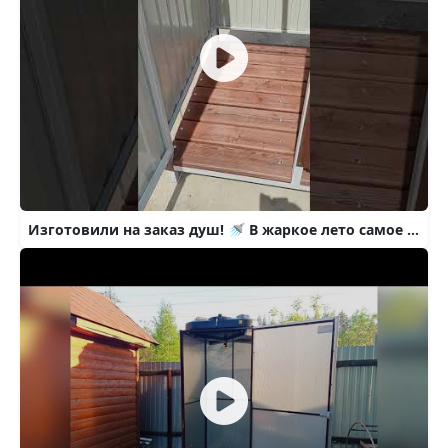
Изготовили на заказ душ! 🚿 В жаркое лето самое то 👍