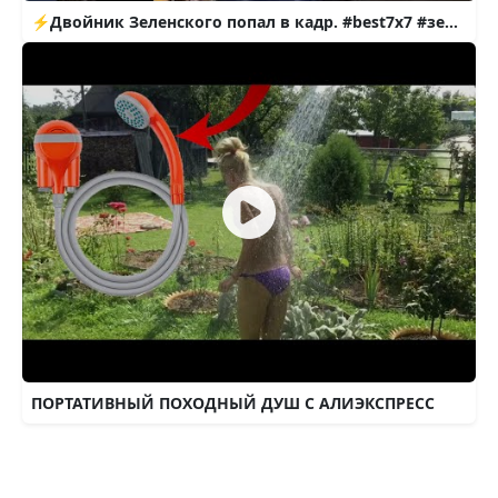
⚡Двойник Зеленского попал в кадр. #best7x7 #зеленский #россия #украина
ПОРТАТИВНЫЙ ПОХОДНЫЙ ДУШ С АЛИЭКСПРЕСС