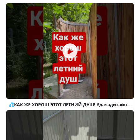
💦КАК ЖЕ ХОРОШ ЭТОТ ЛЕТНИЙ ДУШ! #дачадизайн #летнийдуш