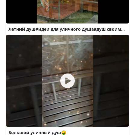
Летний душ#идеи для уличного душа#душ своими руками
Большой уличный душ🤑