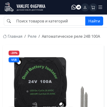
Найти
Главная
Реле
Автоматическое реле 24В 100А
-20%
VSR