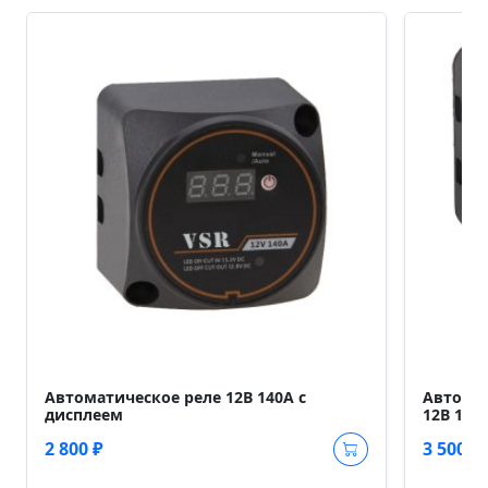
Автоматическое реле 12В 140А с
Автомат
дисплеем
12В 140
2 800 ₽
3 500 ₽