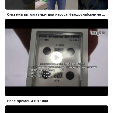
Система автоматики для насоса. #водоснабжение #скважинныйнасос #реледавления
Реле времени ВЛ 100А