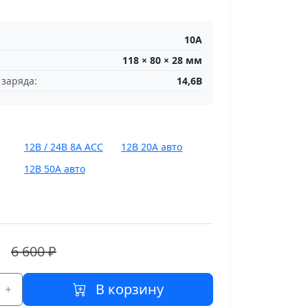
10А
118 × 80 × 28 мм
заряда:
14,6В
12В / 24В 8A ACC
12В 20А авто
12В 50А авто
6 600 ₽
В корзину