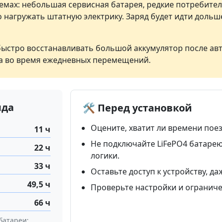
емах: небольшая сервисная батарея, редкие потребител
о нагружать штатную электрику. Заряд будет идти дольш
 быстро восстанавливать большой аккумулятор после ав
ка во время ежедневных перемещений.
яда
🛠️ Перед установкой
Оцените, хватит ли времени пое
11 ч
Не подключайте LiFePO4 батарею
22 ч
логики.
33 ч
Оставьте доступ к устройству, д
49,5 ч
Проверьте настройки и ограниче
66 ч
батареи;