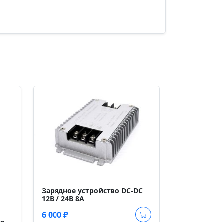
Зарядное у
24В-12В 30А
Зарядное устройство DC-DC
12В / 24В 8А
15 000 ₽
6 000 ₽