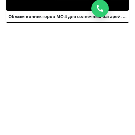
Обжим коннекторов MC-4 для солнечных батарей. (Узнай какой инструмент используют профессионалы)
Коннекторы Мс-4 для подключения солнечных панелей распаковка