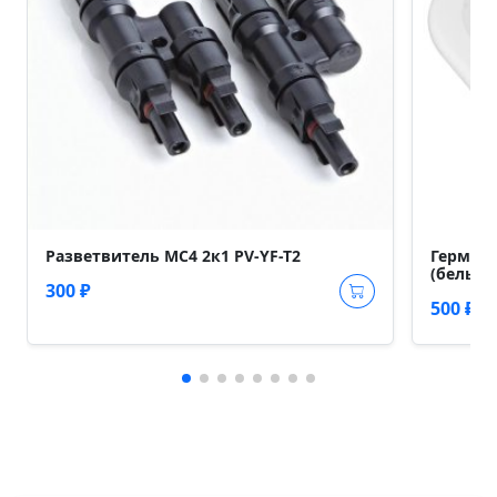
Разветвитель МС4 2к1 PV-YF-T2
Гермети
(белый)
300 ₽
500 ₽