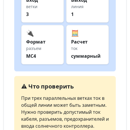
Вход
Выход
ветки
линия
3
1
🔌
🧮
Формат
Расчет
разъем
ток
MC4
суммарный
⚠️ Что проверить
При трех параллельных ветках ток в
общей линии может быть заметным.
Нужно проверить допустимый ток
кабеля, разъемов, предохранителей и
входа солнечного контроллера.