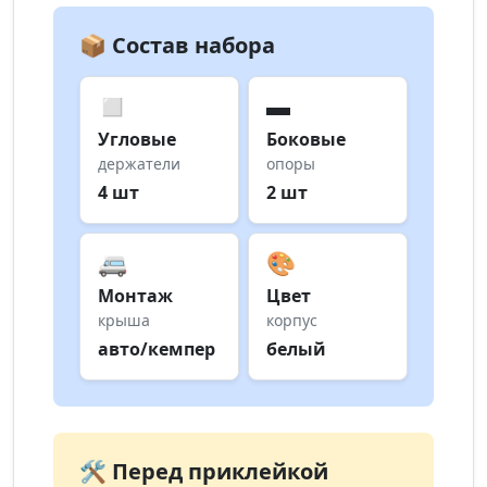
📦 Состав набора
◻️
▬
Угловые
Боковые
держатели
опоры
4 шт
2 шт
🚐
🎨
Монтаж
Цвет
крыша
корпус
авто/кемпер
белый
🛠️ Перед приклейкой