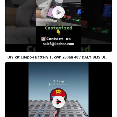
DIY kit Lifepo4 Battery 15kwh 280ah 48V DALY BMS DIY Kit#custom #battery #lithium