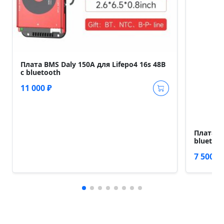
Плата BMS Daly 150A для Lifepo4 16s 48В
c bluetooth
11 000 ₽
Плата BM
bluetoo
7 500 ₽