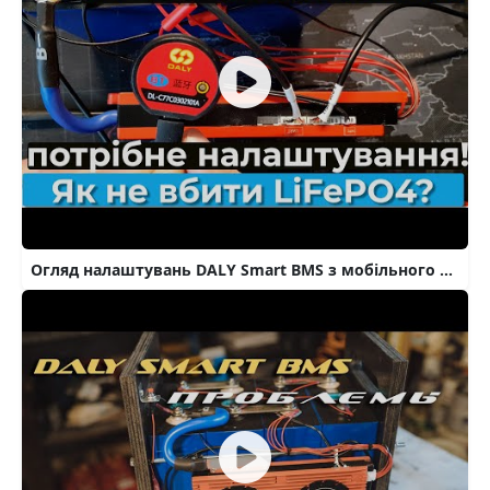
Огляд налаштувань DALY Smart BMS з мобільного та з ПК, або як не вбити свої lifepo4 акумулятори.