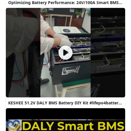
Optimizing Battery Performance: 24V/100A Smart BMS with Bluetooth Control for 8S LiFePO4 Batteries
KESHEE 51.2V DALY BMS Battery DIY Kit #lifepo4battery #diy #custom #power