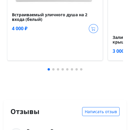
Встраиваемый уличного душа на 2
входа (белый)
4 000 ₽
Заливна
крышкой
3 000 ₽
Отзывы
Написать отзыв