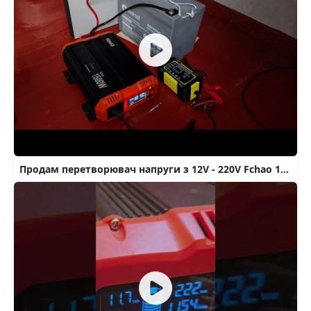
Продам перетворювач напруги з 12V - 220V Fchao 1500W (3000W) преобразователь інвертор інвектор 12в