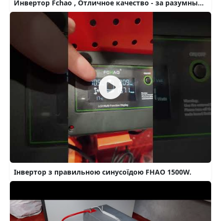
Инвертор Fchao , Отличное качество - за разумные деньги. 12-220 вольт.
Інвертор з правильною синусоїдою FHAO 1500W.