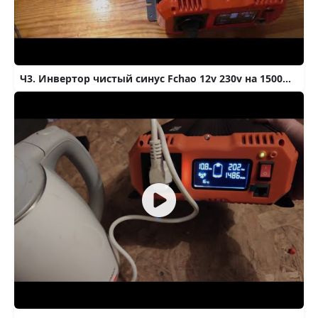
Ч3. Инвертор чистый синус Fchao 12v 230v на 1500W | ИБП для дома | Блекаут 2024