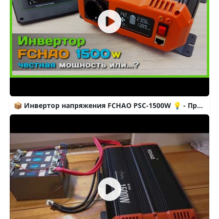
📦 Инвертор напряжения FCHAO PSC-1500W 💡 - Превращаем 12V в AC220V с чистой синусоидой