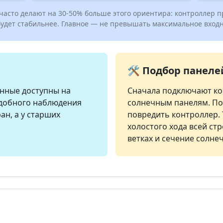
асто делают на 30-50% больше этого ориентира: контроллер пр
 будет стабильнее. Главное — не превышать максимальное вход
🛠️ Подбор панеле
анные доступны на
Сначала подключают кон
удобного наблюдения
солнечным панелям. По
н, а у старших
повредить контроллер.
холостого хода всей стр
ветках и сечение солне