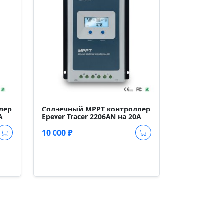
лер
Солнечный MPPT контроллер
A
Epever Tracer 2206AN на 20A
10 000 ₽
Солнечный
Epever Trac
48 000 ₽