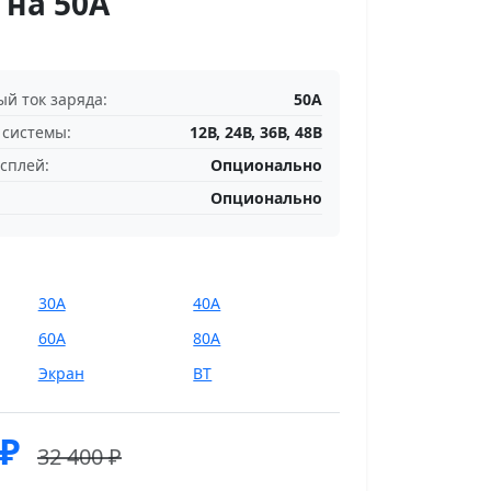
 на 50A
й ток заряда:
50А
системы:
12В, 24В, 36В, 48В
сплей:
Опционально
Опционально
30А
40A
60А
80А
Экран
BT
₽
32 400 ₽