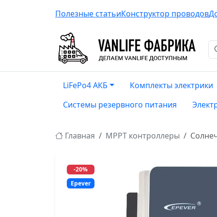
Полезные статьи
Конструктор проводов
Д
LiFePo4 АКБ
Комплекты электрики
Системы резервного питания
Элект
Главная
MPPT контроллеры
Солнеч
-20%
Epever