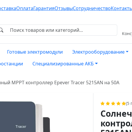
оставка
Оплата
Гарантия
Отзывы
Сотрудничество
Контакт
Конс
Готовые электромодули
Электрооборудование
ростанции
Специализированные АКБ
ный MPPT контроллер Epever Tracer 5215AN на 50A
(5
Солне
контро