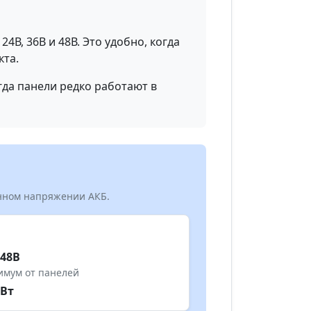
4В, 36В и 48В. Это удобно, когда
кта.
гда панели редко работают в
анном напряжении АКБ.
 48В
имум от панелей
0Вт