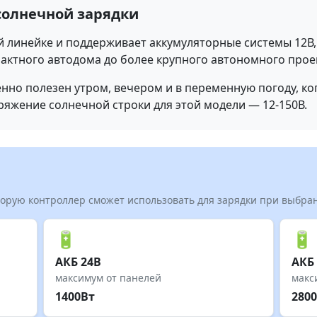
 солнечной зарядки
й линейке и поддерживает аккумуляторные системы 12В, 2
пактного автодома до более крупного автономного прое
енно полезен утром, вечером и в переменную погоду, ко
ряжение солнечной строки для этой модели — 12-150В.
торую контроллер сможет использовать для зарядки при выбр
🔋
🔋
АКБ 24В
АКБ
максимум от панелей
макс
1400Вт
280