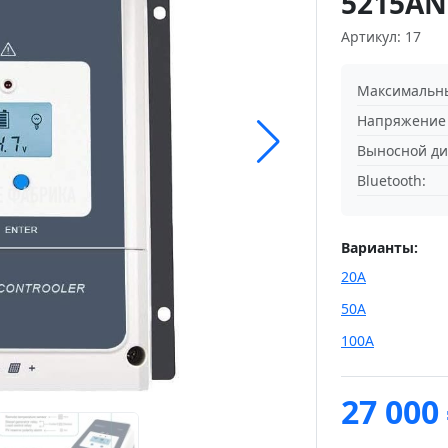
5215AN
Артикул: 17
Максимальны
Напряжение 
Выносной ди
Bluetooth:
Варианты:
20А
50А
100А
27 000