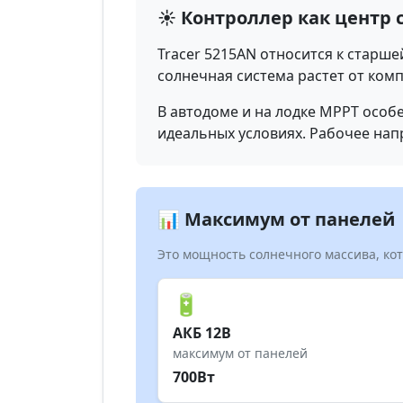
☀️ Контроллер как центр
Tracer 5215AN относится к старше
солнечная система растет от ком
В автодоме и на лодке MPPT особ
идеальных условиях. Рабочее нап
📊 Максимум от панелей
Это мощность солнечного массива, ко
🔋
АКБ 12В
максимум от панелей
700Вт